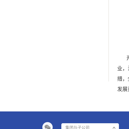
业，
措，
发展
集团与子公司