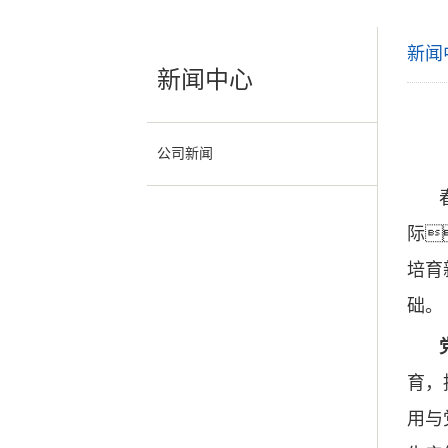
新闻
新闻中心
公司新闻
际
培育
础。
育，
用与