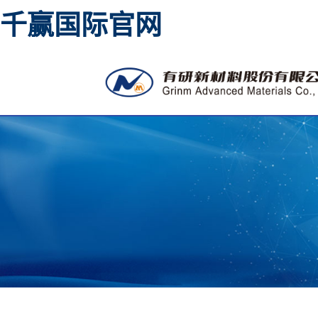
千赢国际官网
高纯金属溅射靶材