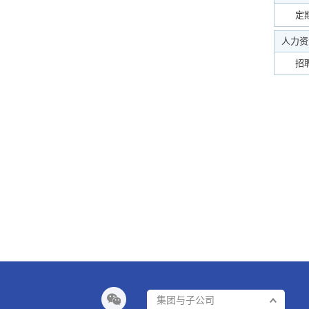
定
人力资
招
集团与子公司