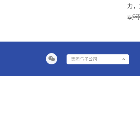
力，
职
集团与子公司