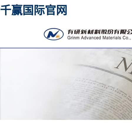
千赢国际官网
高纯金属溅射靶材