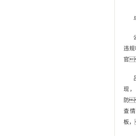
违规
官
现，
防
查
板，