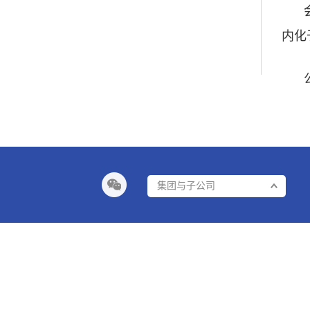
内化
集团与子公司